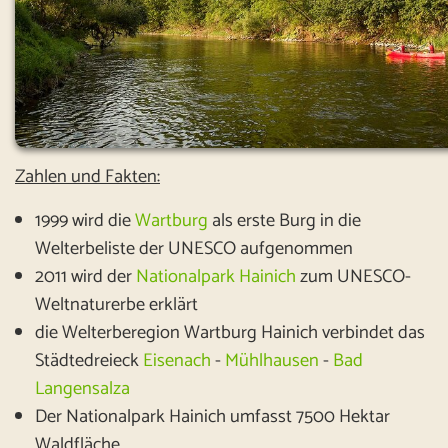
Zahlen und Fakten:
1999 wird die
Wartburg
als erste Burg in die
Welterbeliste der UNESCO aufgenommen
2011 wird der
Nationalpark Hainich
zum UNESCO-
Weltnaturerbe erklärt
die Welterberegion Wartburg Hainich verbindet das
Städtedreieck
Eisenach
-
Mühlhausen
-
Bad
Langensalza
Der Nationalpark Hainich umfasst 7500 Hektar
Waldfläche