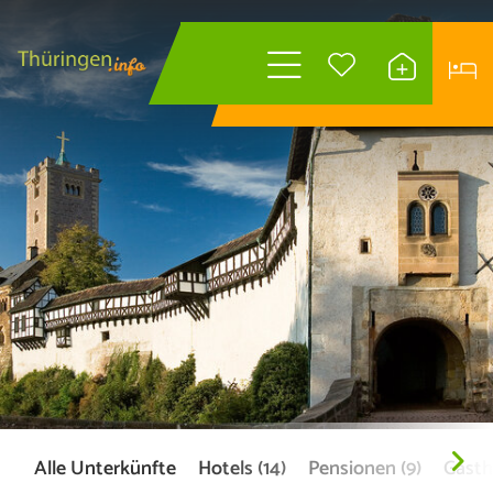
Wonach suchen
Sie?
Alle Unterkünfte
Hotels (14)
Pensionen (9)
Gasth